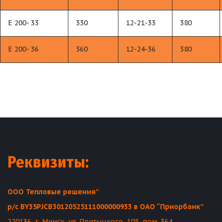
Е 200- 33
330
12-21-33
380
Е 200- 36
360
12-24-36
380
Реквизиты:
ООО Тепловые решения”
р/с BY35PJCB30120525111000000933 в ОАО “Приорбанк”
220136, г. Минск, ул. Притыцкого, 105, пом. 364