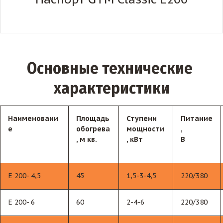
Основные технические 
характеристики
Наименовани
Площадь
Ступени
Питание
е
обогрева
мощности
,
, м кв.
, кВт
В
Е 200- 4,5
45
1,5-3-4,5
220/380
Е 200- 6
60
2-4-6
220/380