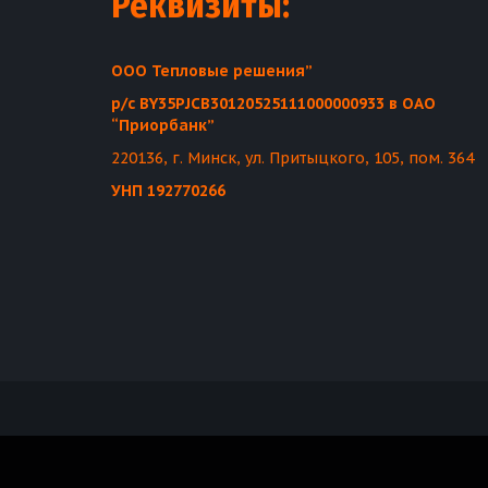
Реквизиты:
ООО Тепловые решения”
р/с BY35PJCB30120525111000000933 в ОАО 
“Приорбанк”
220136, г. Минск, ул. Притыцкого, 105, пом. 364
УНП 192770266