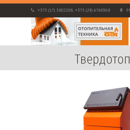
+375 (17)
3802208
,
+375 (29) 6760568
Р
Твердотоп