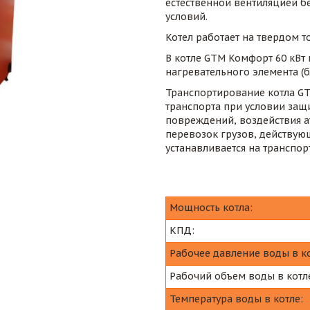
естественной вентиляцией б
условий.
Котел работает на твердом то
В котле GTM Комфорт 60 кВт
нагревательного элемента (б
Транспортирование котла GT
транспорта при условии защи
повреждений, воздействия а
перевозок грузов, действующ
устанавливается на транспо
Мощность котла:
КПД:
Рабочее давление воды в ко
Рабочий объем воды в котл
Температура воды в котле: