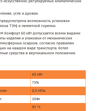
ез искусственно-регулируемых климатических 
пливе, угле и дровах.
 предусмотрена возможность установки 
лока ТЭН) и пеллетной горелки.
M Комфорт 60 кВт допускается всеми видами 
ты изделия и упаковки от механических 
тмосферных осадков, согласно правилам 
их на каждом виде транспорта. Котел 
ртные средства в вертикальном положении.
60 кВт
75%
тле:
0,3 МПа
е:
104л
95 °C