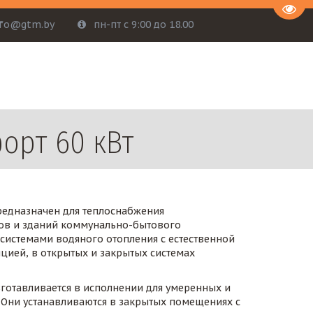
Пере
nfo@gtm.by
пн-пт с 9:00 до 18.00
орт 60 кВт
редназначен для теплоснабжения 
в и зданий коммунально-бытового 
системами водяного отопления с естественной 
цией, в открытых и закрытых системах 
готавливается в исполнении для умеренных и 
 Они устанавливаются в закрытых помещениях с 