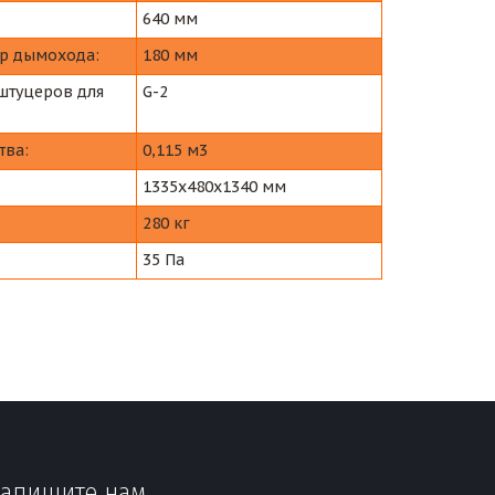
640 мм
р дымохода:
180 мм
штуцеров для
G-2
тва:
0,115 м3
1335х480х1340 мм
280 кг
35 Па
апишите нам