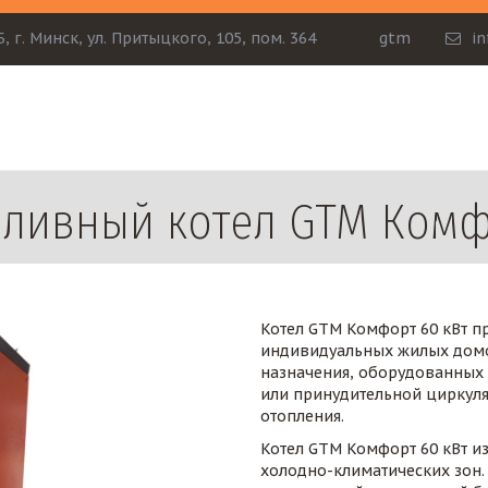
Б
,
г. Минск
,
ул. Притыцкого, 105
,
пом. 364
gtm
i
ливный котел GTM Комф
Котел GTM Комфорт 60 кВт п
индивидуальных жилых домо
назначения, оборудованных 
или принудительной циркуля
отопления.
Котел GTM Комфорт 60 кВт из
холодно-климатических зон.