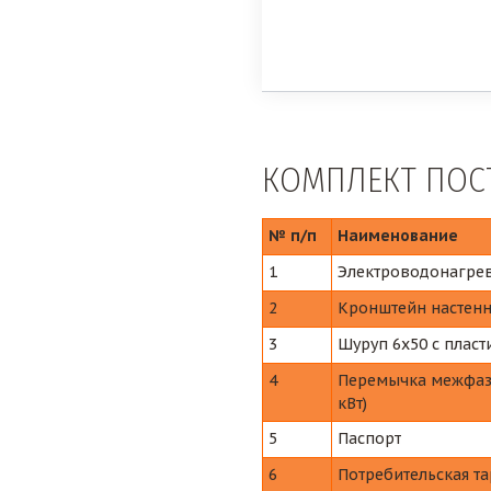
4.5 кВт
1.5+1.5+1.5 кВт
тной
40 - 45 м2
КОМПЛЕКТ ПОС
220 В
30 - 90 °С
№ п/п
Наименование
вода
1
Электроводонагрев
6 бар
2
Кронштейн настен
есть
3
Шуруп 6х50 с плас
1.1/4"
4
Перемычка межфазн
8 кг
кВт)
260х153х460 мм
5
Паспорт
6
Потребительская та