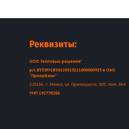
Реквизиты:
ООО Тепловые решения”
р/с BY35PJCB30120525111000000933 в ОАО 
“Приорбанк”
220136, г. Минск, ул. Притыцкого, 105, пом. 364
УНП 192770266