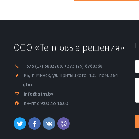
Н
ООО «Тепловые решения»
+375 (17)
3802208
,
+375 (29) 6760568
РБ
,
г. Минск
,
ул. Притыцкого, 105
,
пом. 364
gtm
info@gtm.by
пн-пт с 9:00 до 18.00