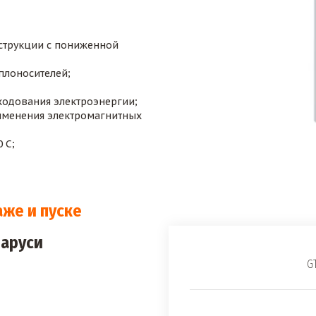
трукции с пониженной 
плоносителей;
ходования электроэнергии;
именения электромагнитных 
 С;
аже и пуске
ларуси
G