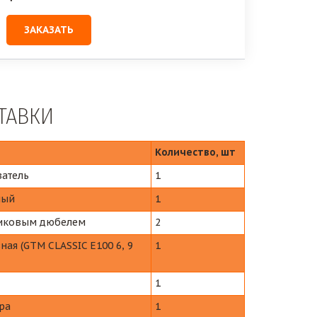
ЗАКАЗАТЬ
ТАВКИ
Количество, шт
атель
1
ный
1
тиковым дюбелем
2
ая (GTM CLASSIC E100 6, 9
1
1
ра
1