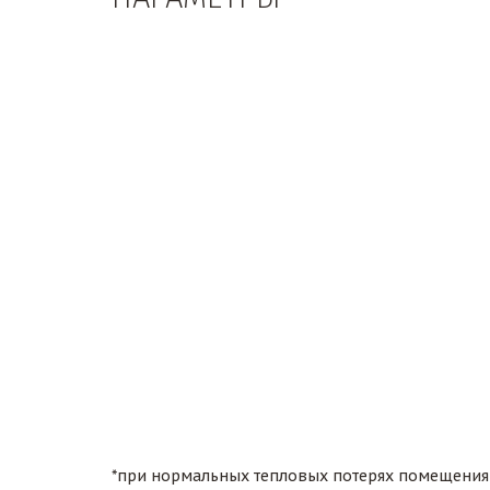
Номинальная мощность
Со ступенчатым переключателем мощности
Площадь отапливаемых помещении при расче
температуре 25°С и высоте помещения до Зм
Электропитание
Температура воды на выходе
Теплоноситель
Максимальное давление контура
Термометр
Диаметр входного и выходного патрубков
Масса
Габаритные размеры электрокотла ШхГхВ
*при нормальных тепловых потерях помещения