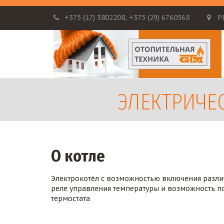
+375 (17)
3802208
,
+375 (29) 6760568
Р
ЭЛЕКТРИЧЕСК
О котле
Электрокотёл с возможностью включения различ
реле управления температуры и возможность п
термостата