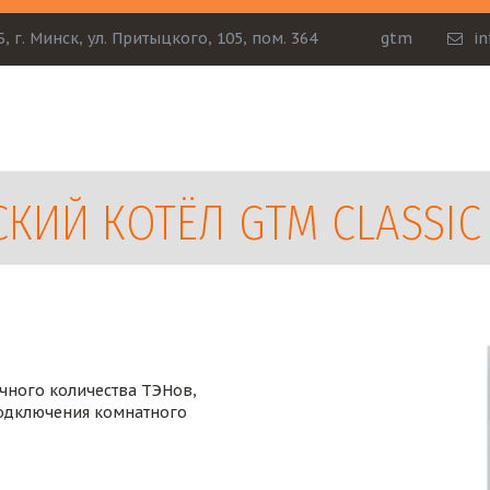
Б
,
г. Минск
,
ул. Притыцкого, 105
,
пом. 364
gtm
i
ИЙ КОТЁЛ GTM CLASSIC E1
ного количества ТЭНов, 
одключения комнатного 